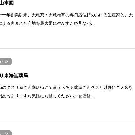
山本園
十一年創業以来、天竜茶・天竜椎茸の専門店信頼のおける生産家と、天
による恵まれた立地を最大限に生かすため昔なが…
品・薬
り東海堂薬局
街のクスリ屋さん商店街にて昔からある薬屋さんクスリ以外にゴミ袋な
用品もありますお気軽にお越しくださいませ店舗…
品・薬