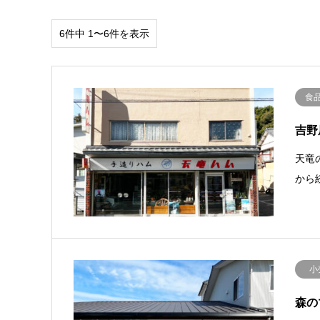
6件中 1〜6件を表示
食
吉野
天竜
から
小
森の