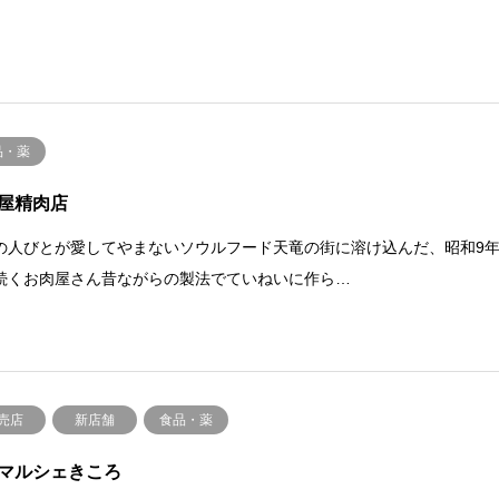
品・薬
屋精肉店
の人びとが愛してやまないソウルフード天竜の街に溶け込んだ、昭和9
続くお肉屋さん昔ながらの製法でていねいに作ら…
売店
新店舗
食品・薬
マルシェきころ