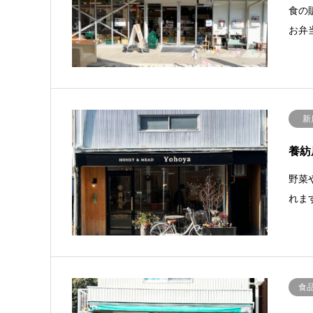
食の
お弁
新
養紡
野菜
れま
食