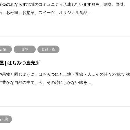
販売のみならず地域のコミュニティ形成も行います鮮魚、刺身、野菜、
当、お寿司、お惣菜、スイーツ、オリジナル食品…
店舗
食事
食品・薬
屋 | はちみつ直売所
や果物と同じように、はちみつにも土地・季節・人…その時々の“味”が
す豊かな自然の中で、今、その時にしかない味を…
品・薬