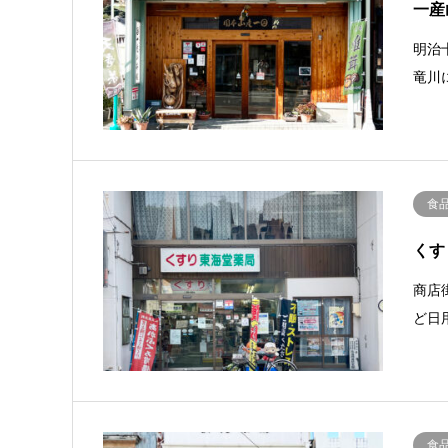
一産
明治
竜川
食
くす
商店
ど日
食