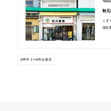
秋元
くす
強壮
6件中 1〜6件を表示