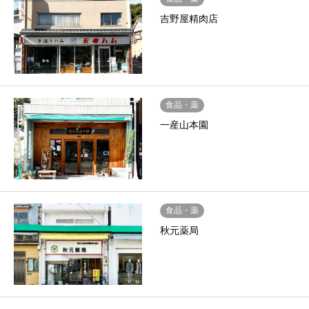
吉野屋精肉店
食品・薬
一産山本園
食品・薬
秋元薬局