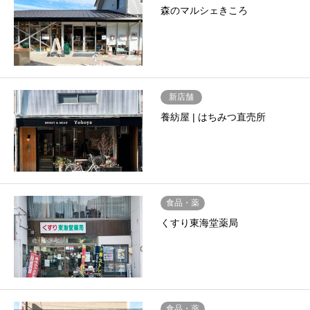
森のマルシェきころ
新店舗
養紡屋 | はちみつ直売所
食品・薬
くすり東海堂薬局
食品・薬