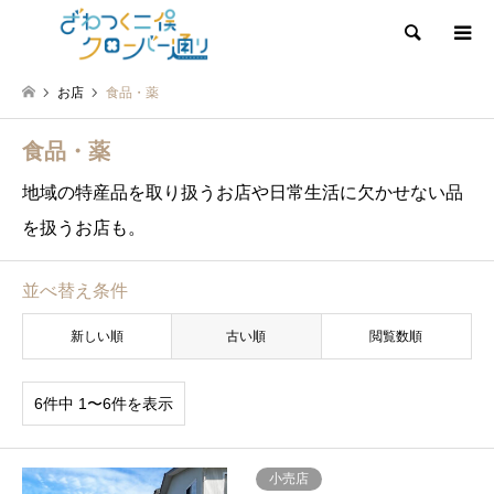
検索
お店
食品・薬
食品・薬
地域の特産品を取り扱うお店や日常生活に欠かせない品
を扱うお店も。
並べ替え条件
新しい順
古い順
閲覧数順
6件中 1〜6件を表示
小売店