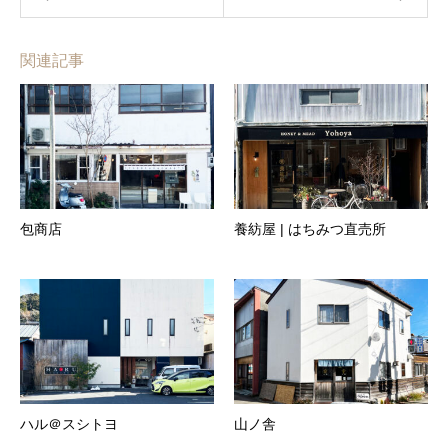
関連記事
包商店
養紡屋 | はちみつ直売所
ハル＠スシトヨ
山ノ舎