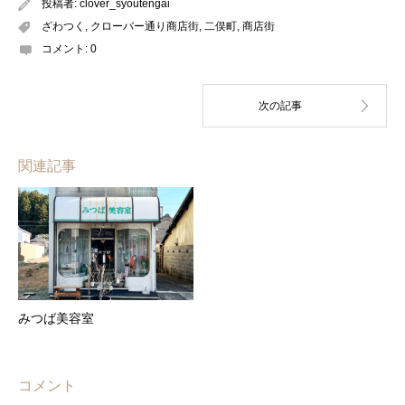
投稿者:
clover_syoutengai
ざわつく
,
クローバー通り商店街
,
二俣町
,
商店街
コメント:
0
関連記事
みつば美容室
コメント