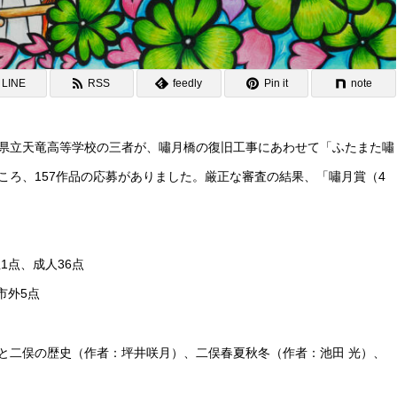
LINE
RSS
feedly
Pin it
note
県立天竜高等学校の三者が、嘯月橋の復旧工事にあわせて「ふたまた嘯
ころ、157作品の応募がありました。厳正な審査の結果、「嘯月賞（4
1点、成人36点
市外5点
と二俣の歴史（作者：坪井咲月）、二俣春夏秋冬（作者：池田 光）、