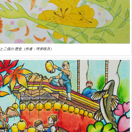
と二俣の 歴史（作者：坪井咲月）