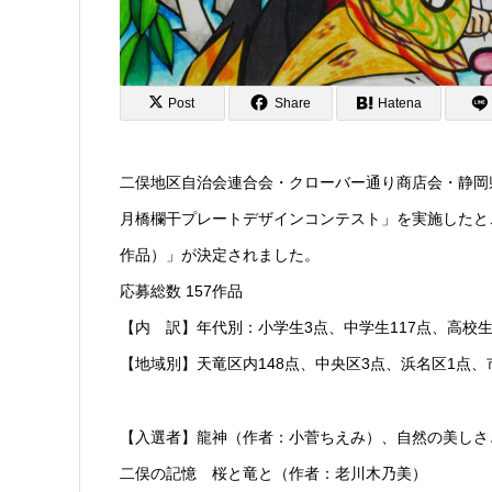
Post
Share
Hatena
二俣地区自治会連合会・クローバー通り商店会・静岡
月橋欄干プレートデザインコンテスト」を実施したと
作品）」が決定されました。
応募総数 157作品
【内 訳】年代別：小学生3点、中学生117点、高校生
【地域別】天竜区内148点、中央区3点、浜名区1点、
【入選者】龍神（作者：小菅ちえみ）、自然の美しさ
二俣の記憶 桜と竜と（作者：老川木乃美）