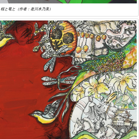
 桜と竜と（作者：老川木乃美）